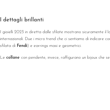
I dettagli brillanti
I gioielli 2023 in diretta dalle sfilate mostrano sicuramente il l
internazionali. Due i micro trend che ci sentiamo di indicare come
sfilata di
Fendi
) e earrings maxi e geometrici.
Le
collane
con pendente, invece, raffigurano un bijoux che s