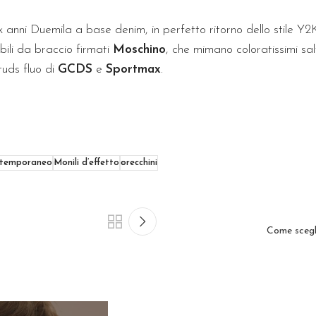
look anni Duemila a base denim, in perfetto ritorno dello stile 
iabili da braccio firmati
Moschino
, che mimano coloratissimi sa
studs fluo di
GCDS
e
Sportmax
.
ntemporaneo
Monili d’effetto
orecchini
Come sceglie