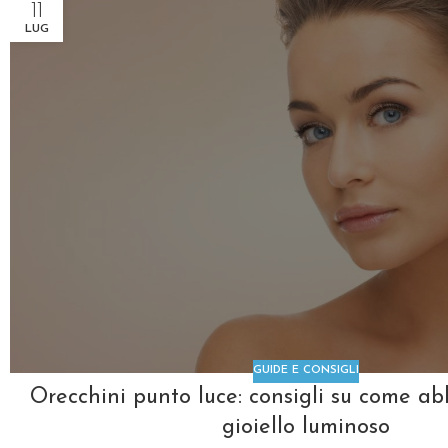
11
LUG
GUIDE E CONSIGLI
Orecchini punto luce: consigli su come a
gioiello luminoso