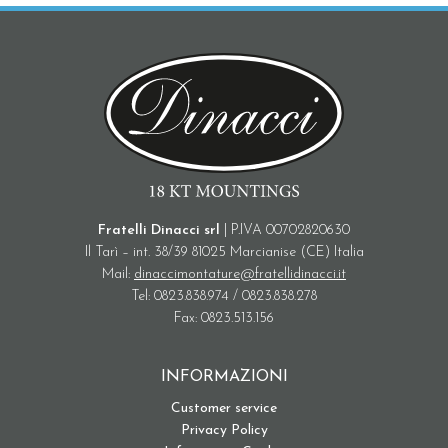
Fratelli Dinacci srl
| P.IVA 00702820630
Il Tarì – int. 38/39 81025 Marcianise (CE) Italia
Mail:
dinaccimontature@fratellidinacci.it
Tel: 0823.838.974 / 0823.838.278
Fax: 0823.513.156
INFORMAZIONI
Customer service
Privacy Policy