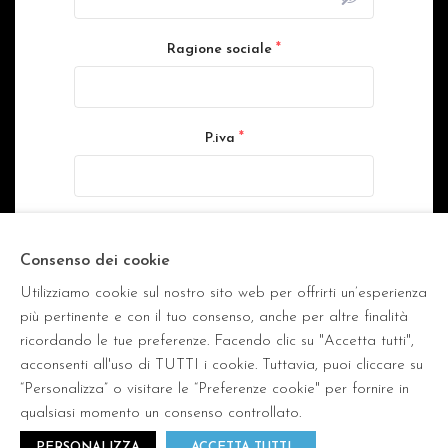
*
Ragione sociale
*
P.iva
*
Trattamento dei dati personali
Letta la
Privacy Policy
, in conformità con il
Consenso dei cookie
Regolamento (UE) 2016/679, autorizzo Fratelli
Utilizziamo cookie sul nostro sito web per offrirti un’esperienza
Dinacci srl a trattare i miei dati personali.
più pertinente e con il tuo consenso, anche per altre finalità
ricordando le tue preferenze. Facendo clic su "Accetta tutti",
Invia
acconsenti all'uso di TUTTI i cookie. Tuttavia, puoi cliccare su
“Personalizza” o visitare le “Preferenze cookie" per fornire in
qualsiasi momento un consenso controllato.
PERSONALIZZA
ACCETTA TUTTI