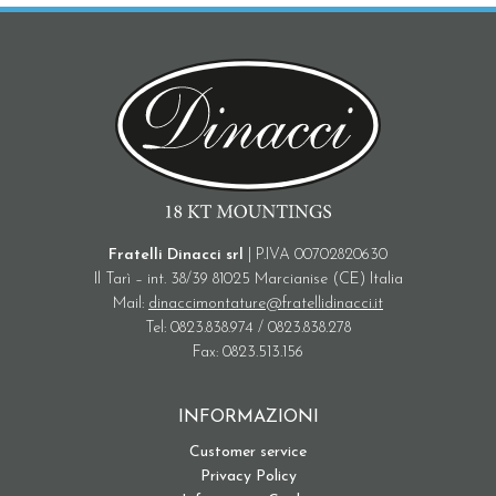
Fratelli Dinacci srl
| P.IVA 00702820630
Il Tarì – int. 38/39 81025 Marcianise (CE) Italia
Mail:
dinaccimontature@fratellidinacci.it
Tel: 0823.838.974 / 0823.838.278
Fax: 0823.513.156
INFORMAZIONI
Customer service
Privacy Policy