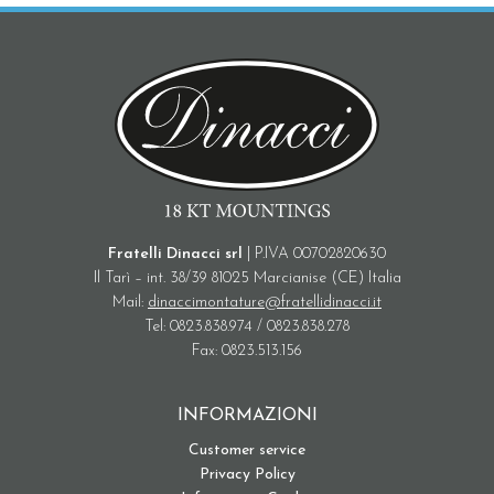
Fratelli Dinacci srl
| P.IVA 00702820630
Il Tarì – int. 38/39 81025 Marcianise (CE) Italia
Mail:
dinaccimontature@fratellidinacci.it
Tel: 0823.838.974 / 0823.838.278
Fax: 0823.513.156
INFORMAZIONI
Customer service
Privacy Policy