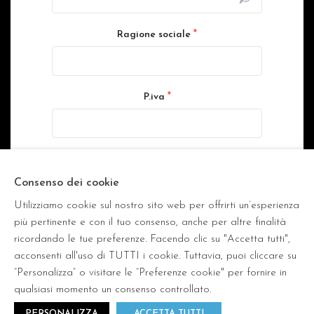
*
Ragione sociale
*
P.iva
*
Trattamento dei dati personali
Letta la
Privacy Policy
, in conformità con il
Consenso dei cookie
Regolamento (UE) 2016/679, autorizzo Fratelli
Utilizziamo cookie sul nostro sito web per offrirti un’esperienza
Dinacci srl a trattare i miei dati personali.
più pertinente e con il tuo consenso, anche per altre finalità
ricordando le tue preferenze. Facendo clic su "Accetta tutti",
Invia
acconsenti all'uso di TUTTI i cookie. Tuttavia, puoi cliccare su
“Personalizza” o visitare le “Preferenze cookie" per fornire in
qualsiasi momento un consenso controllato.
PERSONALIZZA
ACCETTA TUTTI