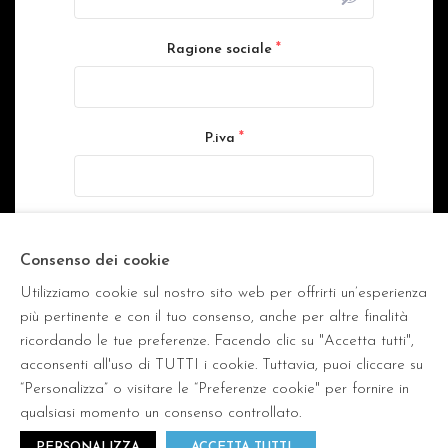
*
Ragione sociale
*
P.iva
*
Trattamento dei dati personali
Letta la
Privacy Policy
, in conformità con il
Consenso dei cookie
Regolamento (UE) 2016/679, autorizzo Fratelli
Utilizziamo cookie sul nostro sito web per offrirti un’esperienza
Dinacci srl a trattare i miei dati personali.
più pertinente e con il tuo consenso, anche per altre finalità
ricordando le tue preferenze. Facendo clic su "Accetta tutti",
Invia
acconsenti all'uso di TUTTI i cookie. Tuttavia, puoi cliccare su
“Personalizza” o visitare le “Preferenze cookie" per fornire in
qualsiasi momento un consenso controllato.
PERSONALIZZA
ACCETTA TUTTI